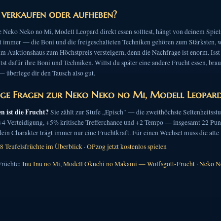
, verkaufen oder aufheben?
 Neko Neko no Mi, Modell Leopard direkt essen solltest, hängt von deinem Spielst
t immer — die Boni und die freigeschalteten Techniken gehören zum Stärksten, wa
im Auktionshaus zum Höchstpreis versteigern, denn die Nachfrage ist enorm. Isst d
tst dafür ihre Boni und Techniken. Willst du später eine andere Frucht essen, bra
— überlege dir den Tausch also gut.
ge Fragen zur Neko Neko no Mi, Modell Leopar
en ist die Frucht?
Sie zählt zur Stufe „Episch" — die zweithöchste Seltenheitsstu
 +4 Verteidigung, +5% kritische Trefferchance und +2 Tempo — insgesamt 22 Pun
in Charakter trägt immer nur eine Fruchtkraft. Für einen Wechsel muss die alte 
8 Teufelsfrüchte im Überblick
·
OPzog jetzt kostenlos spielen
Früchte:
Inu Inu no Mi, Modell Okuchi no Makami — Wolfsgott-Frucht
·
Neko Ne