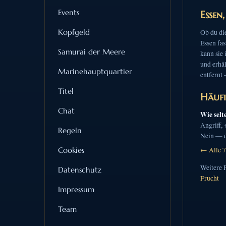
Events
Essen
Kopfgeld
Ob du die
Essen fas
Samurai der Meere
kann sie 
und erhäl
Marinehauptquartier
entfernt 
Titel
Häufi
Chat
Wie selt
Angriff,
Regeln
Nein — de
Cookies
← Alle 7
Weitere 
Datenschutz
Frucht
Impressum
Team