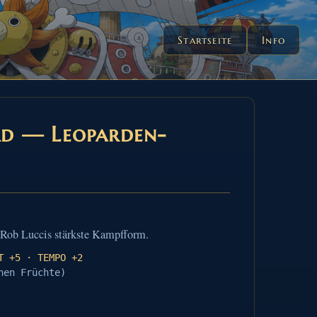
Startseite
Info
rd — Leoparden-
 Rob Luccis stärkste Kampfform.
T +5 · TEMPO +2
hen Früchte)