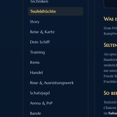
Techniken
Teufelsfrüchte
Was i
Story
Zoan-Frü
Reise & Karte
Kampfwer
Dein Schiff
Selte
Training
Als episc
Handelsw
Items
zusätzli
nur unter
Handel
Frucht-T
Fruchtkrä
Risse & Ausrüstungswerk
So be
Schatzjagd
Teufelsfr
Arena & PvP
Chancen 
Saba
Bande
im