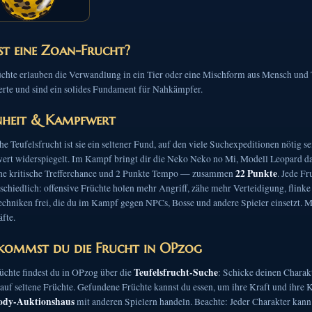
st eine Zoan-Frucht?
chte erlauben die Verwandlung in ein Tier oder eine Mischform aus Mensch und Ti
te und sind ein solides Fundament für Nahkämpfer.
nheit & Kampfwert
he Teufelsfrucht ist sie ein seltener Fund, auf den viele Suchexpeditionen nötig 
ert widerspiegelt. Im Kampf bringt dir die Neko Neko no Mi, Modell Leopard da
22 Punkte
che kritische Trefferchance und 2 Punkte Tempo — zusammen
. Jede Fr
schiedlich: offensive Früchte holen mehr Angriff, zähe mehr Verteidigung, flinke
echniken frei, die du im Kampf gegen NPCs, Bosse und andere Spieler einsetzt. Mi
fte.
kommst du die Frucht in OPzog
Teufelsfrucht-Suche
üchte findest du in OPzog über die
: Schicke deinen Charakt
auf seltene Früchte. Gefundene Früchte kannst du essen, um ihre Kraft und ihre 
ody-Auktionshaus
mit anderen Spielern handeln. Beachte: Jeder Charakter kann 