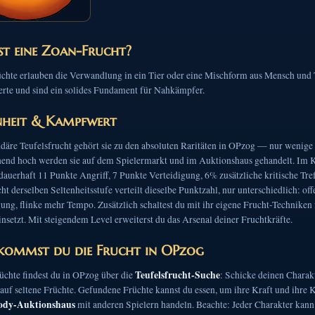
st eine Zoan-Frucht?
chte erlauben die Verwandlung in ein Tier oder eine Mischform aus Mensch und Ti
te und sind ein solides Fundament für Nahkämpfer.
nheit & Kampfwert
däre Teufelsfrucht gehört sie zu den absoluten Raritäten in OPzog — nur wenige 
hend hoch werden sie auf dem Spielermarkt und im Auktionshaus gehandelt. Im K
auerhaft 11 Punkte Angriff, 7 Punkte Verteidigung, 6% zusätzliche kritische 
ht derselben Seltenheitsstufe verteilt dieselbe Punktzahl, nur unterschiedlich: o
gung, flinke mehr Tempo. Zusätzlich schaltest du mit ihr eigene Frucht-Technike
insetzt. Mit steigendem Level erweiterst du das Arsenal deiner Fruchtkräfte.
kommst du die Frucht in OPzog
Teufelsfrucht-Suche
üchte findest du in OPzog über die
: Schicke deinen Charakt
auf seltene Früchte. Gefundene Früchte kannst du essen, um ihre Kraft und ihre 
ody-Auktionshaus
mit anderen Spielern handeln. Beachte: Jeder Charakter kann 