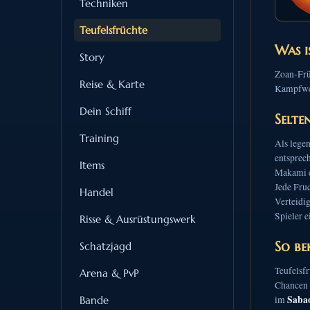
Techniken
Teufelsfrüchte
Was i
Story
Zoan-Frü
Reise & Karte
Kampfwer
Dein Schiff
Selte
Training
Als legen
entsprec
Items
Makami d
Jede Fruc
Handel
Verteidi
Spieler e
Risse & Ausrüstungswerk
So be
Schatzjagd
Teufelsfr
Arena & PvP
Chancen 
Saba
Bande
im