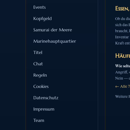
Events
Essen
Kopfgeld
Ob du die
sich das 
Samurai der Meere
braucht, 
Inventar 
Marinehauptquartier
Kraft ent
Titel
Häufi
Chat
Wie selt
Angriff,
Regeln
Nein — de
Cookies
← Alle 7
Weitere 
Datenschutz
Impressum
Team