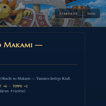
Startseite
Info
no Makami —
lf Okuchi no Makami — Yamatos heilige Kraft.
T +6 · TEMPO +2
dären Früchte)