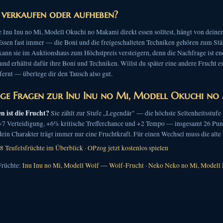
, verkaufen oder aufheben?
 Inu Inu no Mi, Modell Okuchi no Makami direkt essen solltest, hängt von deinem 
Essen fast immer — die Boni und die freigeschalteten Techniken gehören zum Stärk
kann sie im Auktionshaus zum Höchstpreis versteigern, denn die Nachfrage ist enor
und erhältst dafür ihre Boni und Techniken. Willst du später eine andere Frucht e
fernt — überlege dir den Tausch also gut.
ge Fragen zur Inu Inu no Mi, Modell Okuchi n
en ist die Frucht?
Sie zählt zur Stufe „Legendär" — die höchste Seltenheitsstufe
 +7 Verteidigung, +6% kritische Trefferchance und +2 Tempo — insgesamt 26 Pun
in Charakter trägt immer nur eine Fruchtkraft. Für einen Wechsel muss die alte 
8 Teufelsfrüchte im Überblick
·
OPzog jetzt kostenlos spielen
Früchte:
Inu Inu no Mi, Modell Wolf — Wolf-Frucht
·
Neko Neko no Mi, Modell