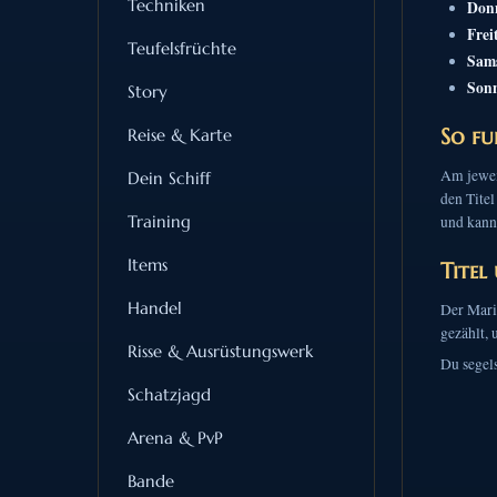
Techniken
Donn
Frei
Teufelsfrüchte
Sam
Son
Story
So fu
Reise & Karte
Am jewei
Dein Schiff
den Titel
Training
und kann
Items
Titel
Handel
Der Mari
gezählt, 
Risse & Ausrüstungswerk
Du segels
Schatzjagd
Arena & PvP
Bande