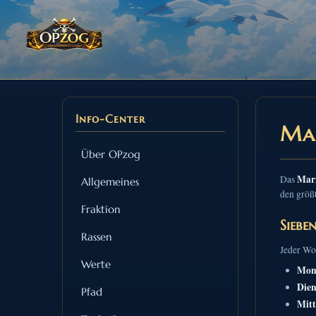
Info-Center
Ma
Über OPzog
Mar
Das
Allgemeines
den größt
Fraktion
Siebe
Rassen
Jeder Woc
Werte
Mon
Dien
Pfad
Mit