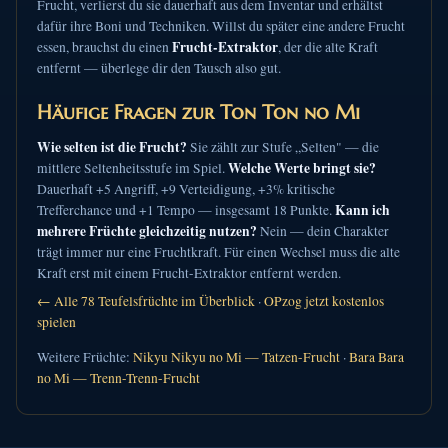
Frucht, verlierst du sie dauerhaft aus dem Inventar und erhältst
dafür ihre Boni und Techniken. Willst du später eine andere Frucht
Frucht-Extraktor
essen, brauchst du einen
, der die alte Kraft
entfernt — überlege dir den Tausch also gut.
Häufige Fragen zur Ton Ton no Mi
Wie selten ist die Frucht?
Sie zählt zur Stufe „Selten" — die
Welche Werte bringt sie?
mittlere Seltenheitsstufe im Spiel.
Dauerhaft +5 Angriff, +9 Verteidigung, +3% kritische
Kann ich
Trefferchance und +1 Tempo — insgesamt 18 Punkte.
mehrere Früchte gleichzeitig nutzen?
Nein — dein Charakter
trägt immer nur eine Fruchtkraft. Für einen Wechsel muss die alte
Kraft erst mit einem Frucht-Extraktor entfernt werden.
← Alle 78 Teufelsfrüchte im Überblick
·
OPzog jetzt kostenlos
spielen
Weitere Früchte:
Nikyu Nikyu no Mi — Tatzen-Frucht
·
Bara Bara
no Mi — Trenn-Trenn-Frucht