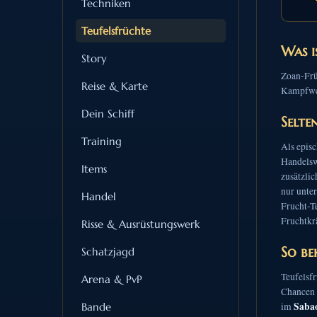
Techniken
Teufelsfrüchte
Was i
Story
Zoan-Frü
Reise & Karte
Kampfwer
Dein Schiff
Selte
Training
Als episc
Handelsw
Items
zusätzli
nur unter
Handel
Frucht-T
Fruchtkrä
Risse & Ausrüstungswerk
So be
Schatzjagd
Teufelsfr
Arena & PvP
Chancen 
Saba
Bande
im