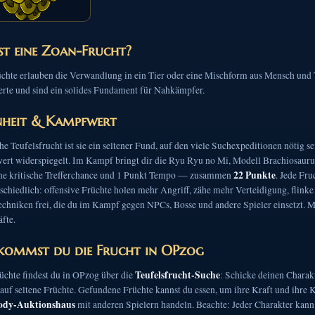
st eine Zoan-Frucht?
chte erlauben die Verwandlung in ein Tier oder eine Mischform aus Mensch und Ti
te und sind ein solides Fundament für Nahkämpfer.
nheit & Kampfwert
he Teufelsfrucht ist sie ein seltener Fund, auf den viele Suchexpeditionen nötig 
ert widerspiegelt. Im Kampf bringt dir die Ryu Ryu no Mi, Modell Brachiosaurus
22 Punkte
che kritische Trefferchance und 1 Punkt Tempo — zusammen
. Jede Fru
schiedlich: offensive Früchte holen mehr Angriff, zähe mehr Verteidigung, flinke
echniken frei, die du im Kampf gegen NPCs, Bosse und andere Spieler einsetzt. Mi
fte.
kommst du die Frucht in OPzog
Teufelsfrucht-Suche
üchte findest du in OPzog über die
: Schicke deinen Charakt
auf seltene Früchte. Gefundene Früchte kannst du essen, um ihre Kraft und ihre 
ody-Auktionshaus
mit anderen Spielern handeln. Beachte: Jeder Charakter kann 