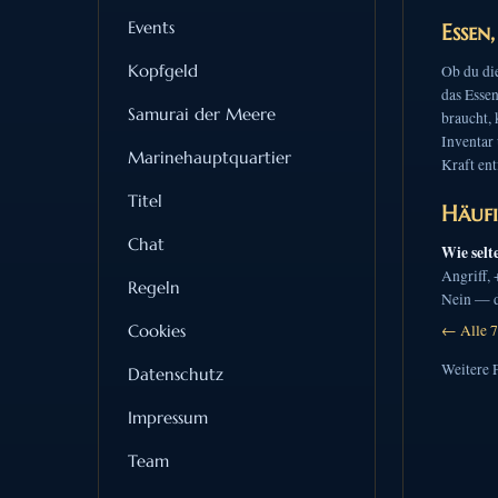
Events
Essen
Kopfgeld
Ob du die
das Essen
Samurai der Meere
braucht, 
Inventar 
Marinehauptquartier
Kraft ent
Titel
Häufi
Chat
Wie selt
Angriff,
Regeln
Nein — de
Cookies
← Alle 7
Weitere 
Datenschutz
Impressum
Team