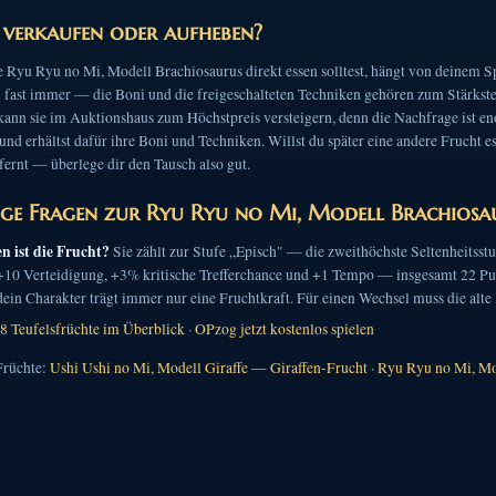
, verkaufen oder aufheben?
 Ryu Ryu no Mi, Modell Brachiosaurus direkt essen solltest, hängt von deinem Spie
 fast immer — die Boni und die freigeschalteten Techniken gehören zum Stärksten
kann sie im Auktionshaus zum Höchstpreis versteigern, denn die Nachfrage ist enor
und erhältst dafür ihre Boni und Techniken. Willst du später eine andere Frucht e
fernt — überlege dir den Tausch also gut.
ge Fragen zur Ryu Ryu no Mi, Modell Brachiosa
en ist die Frucht?
Sie zählt zur Stufe „Episch" — die zweithöchste Seltenheitsstu
 +10 Verteidigung, +3% kritische Trefferchance und +1 Tempo — insgesamt 22 P
in Charakter trägt immer nur eine Fruchtkraft. Für einen Wechsel muss die alte 
8 Teufelsfrüchte im Überblick
·
OPzog jetzt kostenlos spielen
Früchte:
Ushi Ushi no Mi, Modell Giraffe — Giraffen-Frucht
·
Ryu Ryu no Mi, Mo