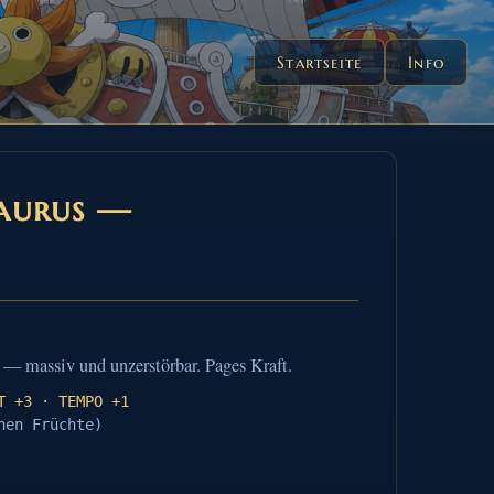
Startseite
Info
saurus —
 — massiv und unzerstörbar. Pages Kraft.
T +3 · TEMPO +1
hen Früchte)