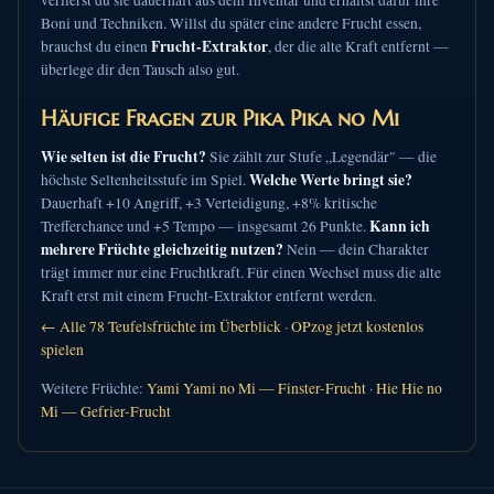
verlierst du sie dauerhaft aus dem Inventar und erhältst dafür ihre
Boni und Techniken. Willst du später eine andere Frucht essen,
Frucht-Extraktor
brauchst du einen
, der die alte Kraft entfernt —
überlege dir den Tausch also gut.
Häufige Fragen zur Pika Pika no Mi
Wie selten ist die Frucht?
Sie zählt zur Stufe „Legendär" — die
Welche Werte bringt sie?
höchste Seltenheitsstufe im Spiel.
Dauerhaft +10 Angriff, +3 Verteidigung, +8% kritische
Kann ich
Trefferchance und +5 Tempo — insgesamt 26 Punkte.
mehrere Früchte gleichzeitig nutzen?
Nein — dein Charakter
trägt immer nur eine Fruchtkraft. Für einen Wechsel muss die alte
Kraft erst mit einem Frucht-Extraktor entfernt werden.
← Alle 78 Teufelsfrüchte im Überblick
·
OPzog jetzt kostenlos
spielen
Weitere Früchte:
Yami Yami no Mi — Finster-Frucht
·
Hie Hie no
Mi — Gefrier-Frucht