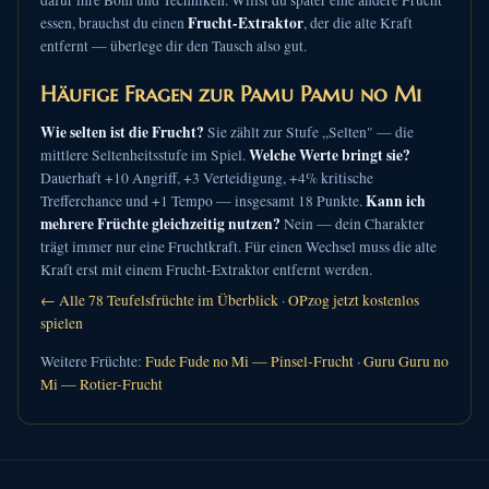
dafür ihre Boni und Techniken. Willst du später eine andere Frucht
Frucht-Extraktor
essen, brauchst du einen
, der die alte Kraft
entfernt — überlege dir den Tausch also gut.
Häufige Fragen zur Pamu Pamu no Mi
Wie selten ist die Frucht?
Sie zählt zur Stufe „Selten" — die
Welche Werte bringt sie?
mittlere Seltenheitsstufe im Spiel.
Dauerhaft +10 Angriff, +3 Verteidigung, +4% kritische
Kann ich
Trefferchance und +1 Tempo — insgesamt 18 Punkte.
mehrere Früchte gleichzeitig nutzen?
Nein — dein Charakter
trägt immer nur eine Fruchtkraft. Für einen Wechsel muss die alte
Kraft erst mit einem Frucht-Extraktor entfernt werden.
← Alle 78 Teufelsfrüchte im Überblick
·
OPzog jetzt kostenlos
spielen
Weitere Früchte:
Fude Fude no Mi — Pinsel-Frucht
·
Guru Guru no
Mi — Rotier-Frucht