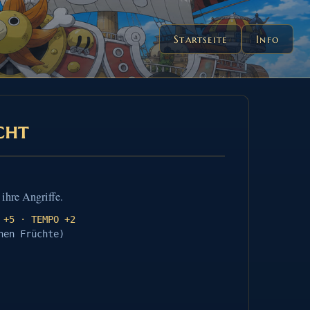
Startseite
Info
cht
ihre Angriffe.
 +5 · TEMPO +2
hen Früchte)