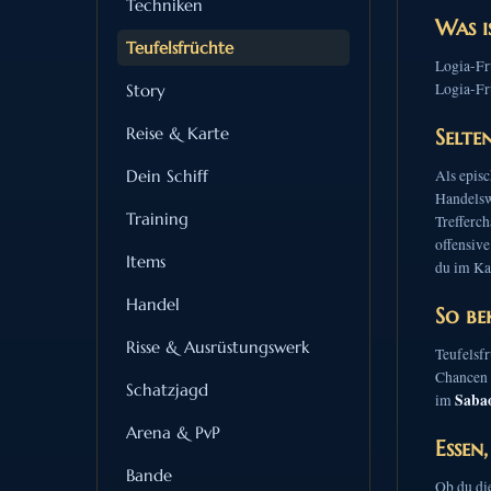
Techniken
Was i
Teufelsfrüchte
Logia-Frü
Logia-Frü
Story
Reise & Karte
Selte
Dein Schiff
Als episc
Handelsw
Training
Trefferc
offensive
Items
du im Ka
Handel
So be
Risse & Ausrüstungswerk
Teufelsfr
Chancen 
Schatzjagd
Saba
im
Arena & PvP
Essen
Bande
Ob du die