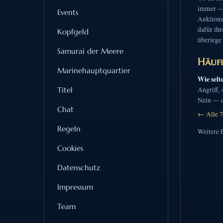
immer — d
Events
Auktionsh
dafür ihr
Kopfgeld
überlege 
Samurai der Meere
Häuf
Marinehauptquartier
Wie selt
Titel
Angriff,
Nein — de
Chat
← Alle 7
Regeln
Weitere 
Cookies
Datenschutz
Impressum
Team