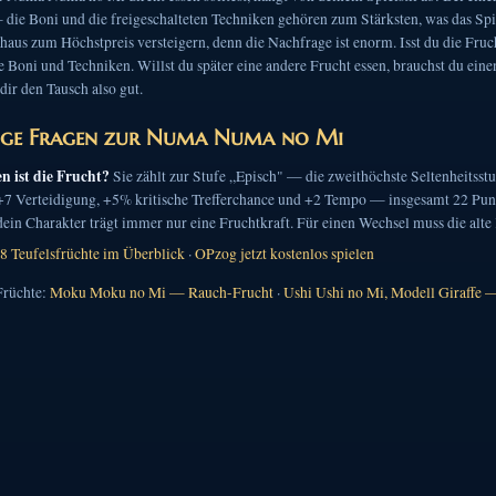
ie Boni und die freigeschalteten Techniken gehören zum Stärksten, was das Spiel
aus zum Höchstpreis versteigern, denn die Nachfrage ist enorm. Isst du die Frucht
e Boni und Techniken. Willst du später eine andere Frucht essen, brauchst du ein
dir den Tausch also gut.
ige Fragen zur Numa Numa no Mi
en ist die Frucht?
Sie zählt zur Stufe „Episch" — die zweithöchste Seltenheitsstu
 +7 Verteidigung, +5% kritische Trefferchance und +2 Tempo — insgesamt 22 Pun
in Charakter trägt immer nur eine Fruchtkraft. Für einen Wechsel muss die alte 
8 Teufelsfrüchte im Überblick
·
OPzog jetzt kostenlos spielen
Früchte:
Moku Moku no Mi — Rauch-Frucht
·
Ushi Ushi no Mi, Modell Giraffe 