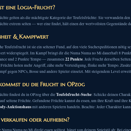
st eine Logia-Frucht?
chte gelten als die mächtigste Kategorie der Teufelsfrüchte: Sie verwandeln den
chte extrem selten — wer eine findet, hält einen der wertvollsten Gegenstände d
nheit & Kampfwert
he Teufelsfrucht ist sie ein seltener Fund, auf den viele Suchexpeditionen nötig 
ert widerspiegelt. Im Kampf bringt dir die Numa Numa no Mi dauerhaft 8 Punkte 
22 Punkte
hance und 2 Punkte Tempo — zusammen
. Jede Frucht derselben Selten
 Früchte holen mehr Angriff, zähe mehr Verteidigung, flinke mehr Tempo. Zusätzli
mpf gegen NPCs, Bosse und andere Spieler einsetzt. Mit steigendem Level erweite
kommst du die Frucht in OPzog
Teufelsfrucht-Suche
üchte findest du in OPzog über die
: Schicke deinen Charakt
auf seltene Früchte. Gefundene Früchte kannst du essen, um ihre Kraft und ihre 
ody-Auktionshaus
mit anderen Spielern handeln. Beachte: Jeder Charakter kann 
, verkaufen oder aufheben?
 Numa Numa no Mi direkt essen solltest, hängt von deinem Spielstil ab: Bei einer 