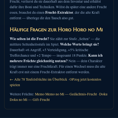
Frucht, verlierst du sie dauerhaft aus dem Inventar und erhältst
dafür ihre Boni und Techniken. Willst du später eine andere Frucht
Frucht-Extraktor
essen, brauchst du einen
, der die alte Kraft
entfernt — überlege dir den Tausch also gut.
Häufige Fragen zur Horo Horo no Mi
Wie selten ist die Frucht?
Sie zählt zur Stufe „Selten" — die
Welche Werte bringt sie?
mittlere Seltenheitsstufe im Spiel.
Dauerhaft +6 Angriff, +5 Verteidigung, +5% kritische
Kann ich
Trefferchance und +2 Tempo — insgesamt 18 Punkte.
mehrere Früchte gleichzeitig nutzen?
Nein — dein Charakter
trägt immer nur eine Fruchtkraft. Für einen Wechsel muss die alte
Kraft erst mit einem Frucht-Extraktor entfernt werden.
← Alle 78 Teufelsfrüchte im Überblick
·
OPzog jetzt kostenlos
spielen
Weitere Früchte:
Memo Memo no Mi — Gedächtnis-Frucht
·
Doku
Doku no Mi — Gift-Frucht