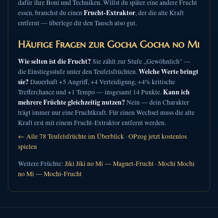
dafür ihre Boni und Techniken. Willst du später eine andere Frucht
Frucht-Extraktor
essen, brauchst du einen
, der die alte Kraft
entfernt — überlege dir den Tausch also gut.
Häufige Fragen zur Gocha Gocha no Mi
Wie selten ist die Frucht?
Sie zählt zur Stufe „Gewöhnlich" —
Welche Werte bringt
die Einstiegsstufe unter den Teufelsfrüchten.
sie?
Dauerhaft +5 Angriff, +4 Verteidigung, +4% kritische
Kann ich
Trefferchance und +1 Tempo — insgesamt 14 Punkte.
mehrere Früchte gleichzeitig nutzen?
Nein — dein Charakter
trägt immer nur eine Fruchtkraft. Für einen Wechsel muss die alte
Kraft erst mit einem Frucht-Extraktor entfernt werden.
← Alle 78 Teufelsfrüchte im Überblick
·
OPzog jetzt kostenlos
spielen
Weitere Früchte:
Jiki Jiki no Mi — Magnet-Frucht
·
Mochi Mochi
no Mi — Mochi-Frucht