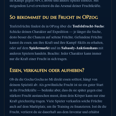
im Kampf gegen NPCs, Bosse und andere Spieler einsetzt. Mit
steigendem Level erweiterst du das Arsenal deiner Fruchtkräfte.
So bekommst du die Frucht in OPzog
Teufelsfrucht-Suche
Teufelsfrüchte findest du in OPzog über die
:
Schicke deinen Charakter auf Expedition — je länger die Suche,
desto besser die Chancen auf seltene Früchte. Gefundene Früchte
kannst du essen, um ihre Kraft und ihre Kampf-Skills zu erhalten,
Spielermarkt
Sabaody-Auktionshaus
oder auf dem
und im
mit
anderen Spielern handeln. Beachte: Jeder Charakter kann immer
nur die Kraft einer Frucht in sich tragen.
Essen, verkaufen oder aufheben?
Ob du die Gocha Gocha no Mi direkt essen solltest, hängt von
deinem Spielstil ab: Als gewöhnliche Frucht ist sie ein guter Start
in die Fruchtkräfte — bedenke aber, dass du sie später gegen eine
stärkere Frucht austauschen musst, denn dein Körper kann nur eine
Kraft gleichzeitig tragen. Viele Spieler verkaufen solche Früchte
auch auf dem Marktplatz, um ihr Training zu finanzieren. Isst du die
Frucht, verlierst du sie dauerhaft aus dem Inventar und erhältst