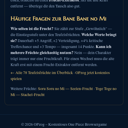
Frucht-Extraktor
essen, brauchst du einen
, der die alte Kraft
entfernt — überlege dir den Tausch also gut.
Häufige Fragen zur Bane Bane no Mi
Wie selten ist die Frucht?
Sie zählt zur Stufe „Gewöhnlich" —
Welche Werte bringt
die Einstiegsstufe unter den Teufelsfrüchten.
sie?
Dauerhaft +5 Angriff, +2 Verteidigung, +4% kritische
Kann ich
Trefferchance und +3 Tempo — insgesamt 14 Punkte.
mehrere Früchte gleichzeitig nutzen?
Nein — dein Charakter
trägt immer nur eine Fruchtkraft. Für einen Wechsel muss die alte
Kraft erst mit einem Frucht-Extraktor entfernt werden.
← Alle 78 Teufelsfrüchte im Überblick
·
OPzog jetzt kostenlos
spielen
Weitere Früchte:
Soru Soru no Mi — Seelen-Frucht
·
Toge Toge no
Mi — Stachel-Frucht
© 2026 OPzog – Kostenloses One Piece Browsergame