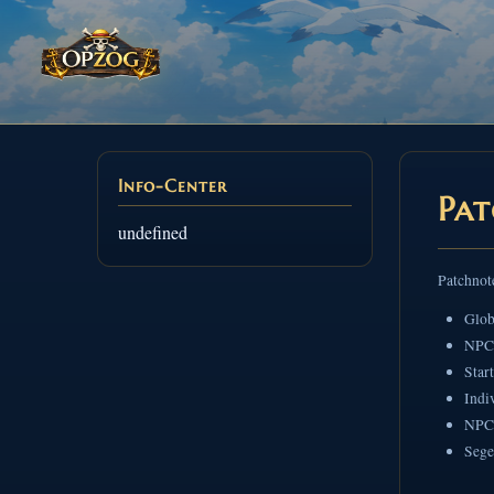
Info-Center
Pat
undefined
Patchnot
Glob
NPC
Star
Indi
NPCs
Sege